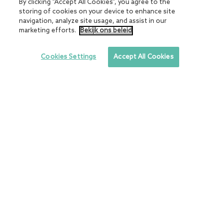
By clicking “Accept All Cookies”, you agree to the
storing of cookies on your device to enhance site
Mensely
navigation, analyze site usage, and assist in our
marketing efforts.
Bekijk ons beleid
Over ons
Visie op verzuim
Cookies Settings
Accept All Cookies
Maatwerkregeling
Contact
Dienstverlening
Organisatiescan
Advies op Maat
Verzuim Oorzaken Scan
Taakdelegatiemodel
Leiderschapsontwikkeling