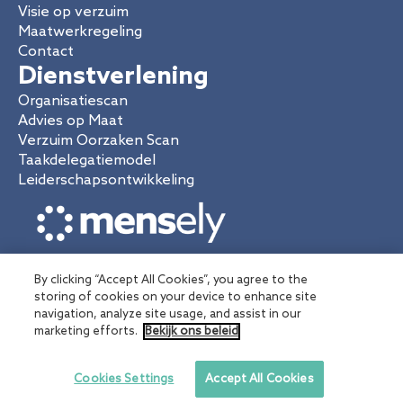
Visie op verzuim
Maatwerkregeling
Contact
Dienstverlening
Organisatiescan
Advies op Maat
Verzuim Oorzaken Scan
Taakdelegatiemodel
Leiderschapsontwikkeling
By clicking “Accept All Cookies”, you agree to the
storing of cookies on your device to enhance site
navigation, analyze site usage, and assist in our
marketing efforts.
Bekijk ons beleid
© Mensely 2026 |
Algemene voorwaarden
|
Cookies
|
Disclaimer |
Klachtenprocedure
|
Privacyreglement
|
Responsible disclosure
Cookies Settings
Accept All Cookies
Onderdeel van
HumanTotalCare